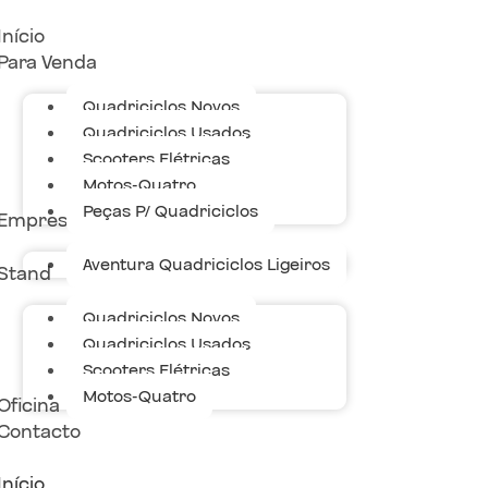
Início
Para Venda
Quadriciclos Novos
Quadriciclos Usados
Scooters Elétricas
Motos-Quatro
Peças P/ Quadriciclos
Empresa
Aventura Quadriciclos Ligeiros
Stand
Quadriciclos Novos
Quadriciclos Usados
Scooters Elétricas
Motos-Quatro
Oficina
Contacto
Início